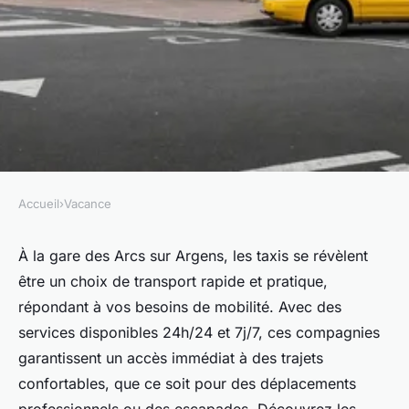
Accueil
›
Vacance
VACANCE
Taxi gare des arcs sur argens :
À la gare des Arcs sur Argens, les taxis se révèlent
être un choix de transport rapide et pratique,
transport pratique et rapide
répondant à vos besoins de mobilité. Avec des
services disponibles 24h/24 et 7j/7, ces compagnies
Gaspard
•
14 septembre 2024
•
3 min de lecture
garantissent un accès immédiat à des trajets
confortables, que ce soit pour des déplacements