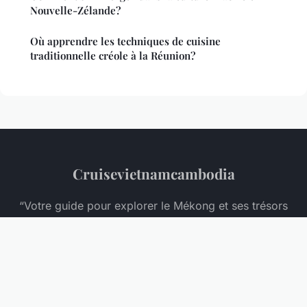
Nouvelle-Zélande?
Où apprendre les techniques de cuisine
traditionnelle créole à la Réunion?
Cruisevietnamcambodia
“Votre guide pour explorer le Mékong et ses trésors
cachés”
Mentions légales
Contact
© 2026 Cruisevietnamcambodia. Tous droits réservés.