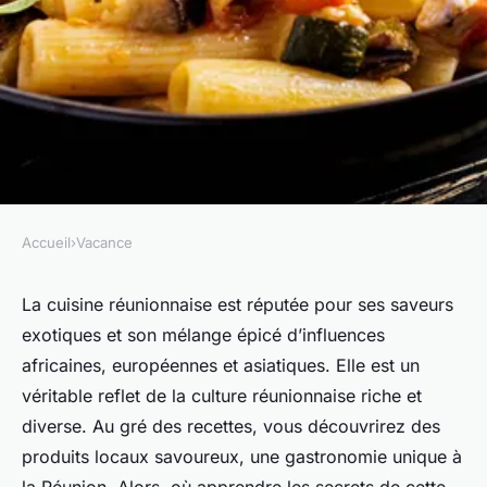
Accueil
›
Vacance
VACANCE
Où apprendre les techniques
La
cuisine réunionnaise
est réputée pour ses saveurs
exotiques et son mélange épicé d’influences
de cuisine traditionnelle
africaines, européennes et asiatiques. Elle est un
créole à la Réunion?
véritable reflet de la
culture réunionnaise
riche et
diverse. Au gré des
recettes
, vous découvrirez des
Gaspard
•
10 mars 2024
•
6 min de lecture
produits locaux savoureux, une gastronomie unique à