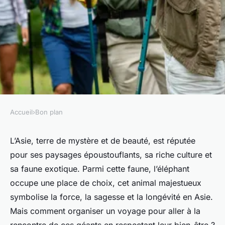
Accueil
›
Bon plan
BON PLAN
Comment organiser une
L’Asie, terre de mystère et de beauté, est réputée
pour ses paysages époustouflants, sa riche culture et
excursion éthique à la
sa faune exotique. Parmi cette faune, l’éléphant
rencontre des éléphants d'Asie
occupe une place de choix, cet animal majestueux
?
symbolise la force, la sagesse et la longévité en Asie.
Mais comment organiser un voyage pour aller à la
Gaspard
•
10 mars 2024
•
5 min de lecture