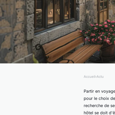
Accueil
›
Actu
ACTU
Réserver un hôtel e
Partir en voyag
pour le choix d
choisir si vous avez
recherche de ser
hôtel se doit d'