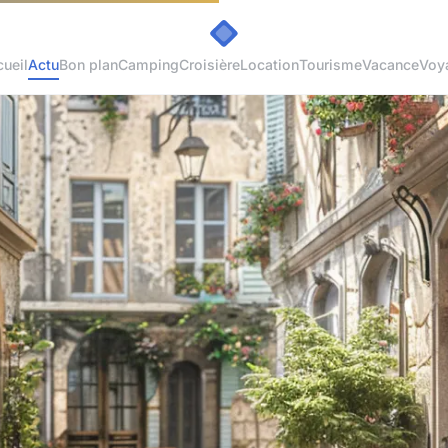
ueil
Actu
Bon plan
Camping
Croisière
Location
Tourisme
Vacance
Voy