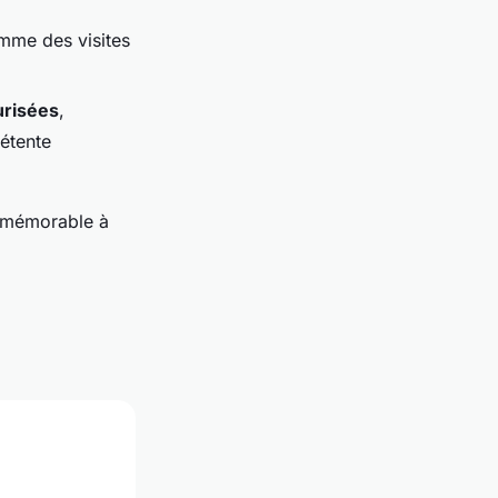
mme des visites
urisées
,
étente
 mémorable à