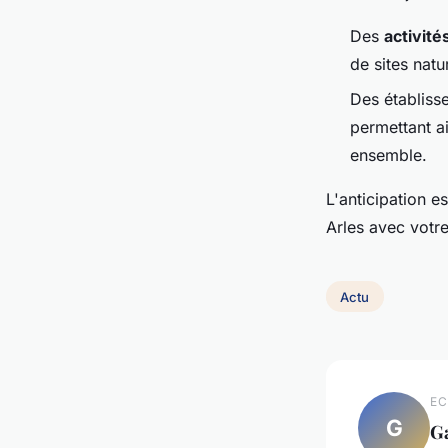
Des
activité
de sites natu
Des établis
permettant a
ensemble.
L'anticipation es
Arles avec votr
Actu
EC
G
G