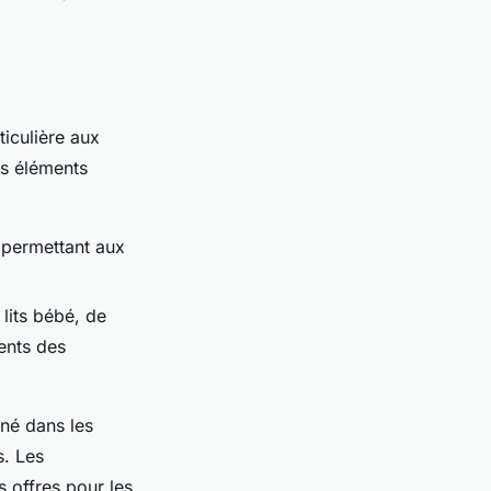
ticulière aux
es éléments
 permettant aux
 lits bébé, de
ents des
rné dans les
s. Les
s offres pour les