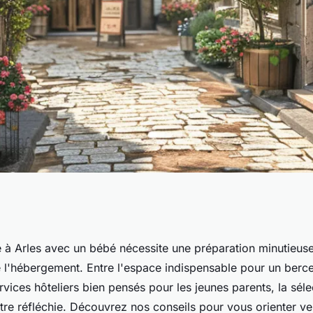
n Arles : comment
e à Arles avec un bébé nécessite une préparation minutieus
e l'hébergement. Entre l'espace indispensable pour un berce
 un bébé ?
vices hôteliers bien pensés pour les jeunes parents, la séle
être réfléchie. Découvrez nos conseils pour vous orienter ve