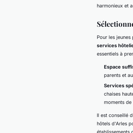
harmonieux et a
Gaspard
•
7 juillet 2024
•
2 min de lecture
Sélectionne
Pour les jeunes
services hôteli
essentiels à pr
Espace suffi
parents et a
Services sp
chaises haut
moments de 
Il est conseillé 
hôtels d'Arles p
établissements q