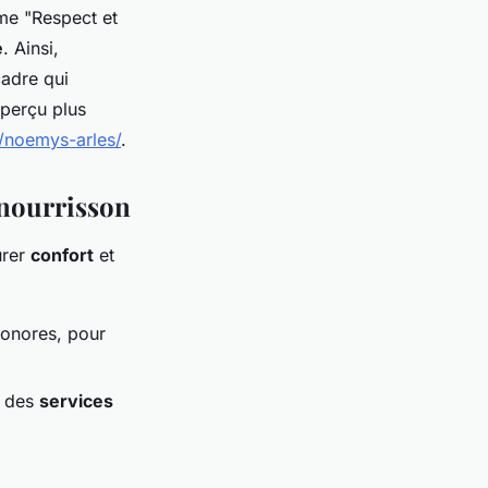
me "Respect et
e
. Ainsi,
cadre qui
aperçu plus
l/noemys-arles/
.
 nourrisson
urer
confort
et
sonores, pour
 des
services