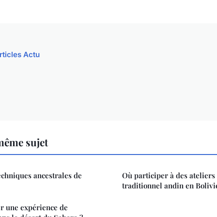
rticles Actu
même sujet
echniques ancestrales de
Où participer à des ateliers
traditionnel andin en Bolivi
r une expérience de