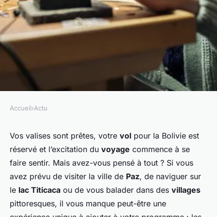
Accueil
›
Actu
ACTU
Où participer à des ateliers de
Vos valises sont prêtes, votre
vol
pour la Bolivie est
réservé et l’excitation du
voyage
commence à se
tissage traditionnel andin en
faire sentir. Mais avez-vous pensé à tout ? Si vous
Bolivie ?
avez prévu de visiter la ville de
Paz
, de naviguer sur
le
lac Titicaca
ou de vous balader dans des
villages
Gaspard
•
3 mars 2024
•
6 min de lecture
pittoresques, il vous manque peut-être une