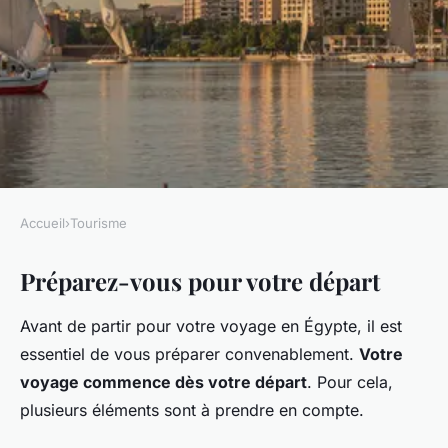
Accueil
›
Tourisme
TOURISME
Préparez-vous pour votre départ
Quelles sont les
recommandations pour une
Avant de partir pour votre voyage en Égypte, il est
croisière sur le Nil à bord d'un
essentiel de vous préparer convenablement.
Votre
dahabieh?
voyage commence dès votre départ
. Pour cela,
plusieurs éléments sont à prendre en compte.
Gaspard
•
10 mars 2024
•
6 min de lecture