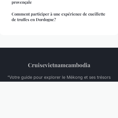
provençale
Comment participer à une expérience de cueillette
de truffes en Dordogne?
Cruisevietnamcambodia
“Votre guide pour explorer le Mékong et ses trésors
cachés”
Mentions légales
Contact
© 2026 Cruisevietnamcambodia. Tous droits réservés.